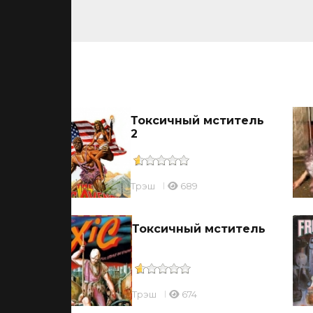
ьмы
Токсичный мститель
2
Трэш
689
ца
Токсичный мститель
Трэш
674