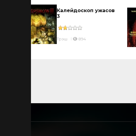
Калейдоскоп ужасов
3
Трэш
894