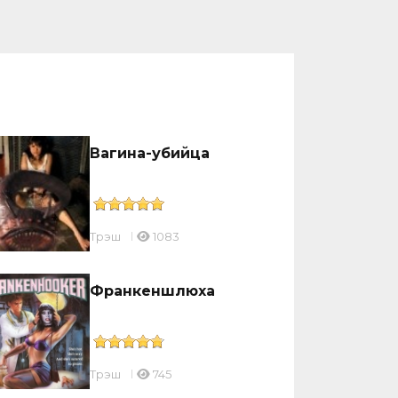
Вагина-убийца
Трэш
1083
Франкеншлюха
Трэш
745