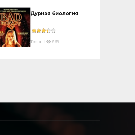
Дурная биология
Трэш
869