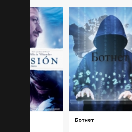
гружение
Ботнет