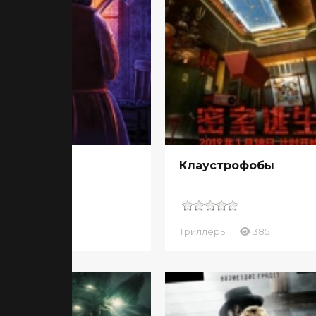
зери
Клаустрофобы
ллеры
425
Триллеры
385