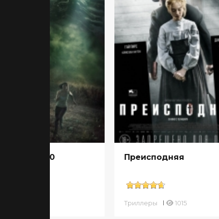
верфилд, 10
Преисподняя
ллеры
859
Триллеры
1015