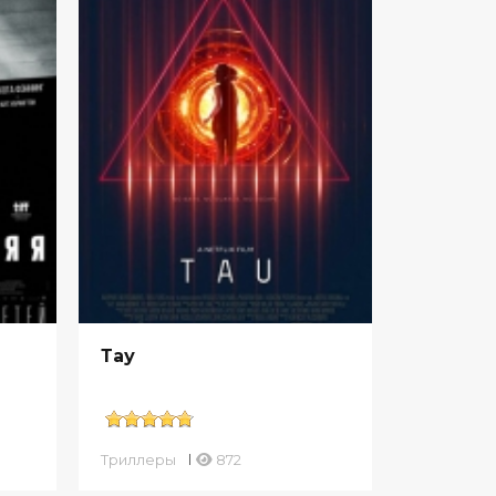
Тау
Триллеры
872