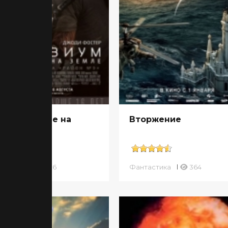
зиум: Рай не на
Вторжение
мле
тастика
826
Фантастика
364