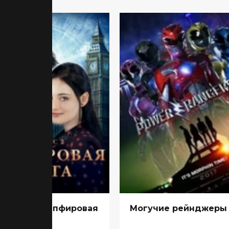
млесс 2: Сапфировая
Могучие рейнджеры
га