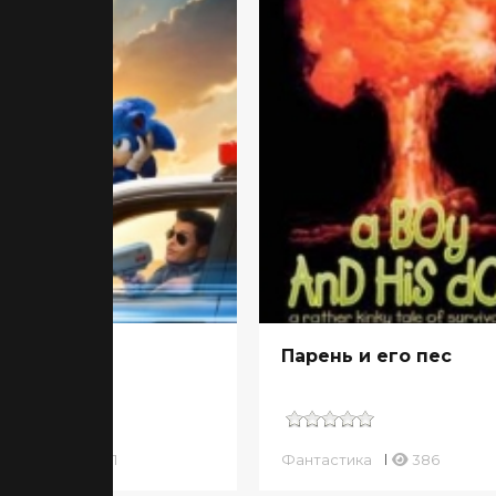
ик в кино
Парень и его пес
тастика
241
Фантастика
386