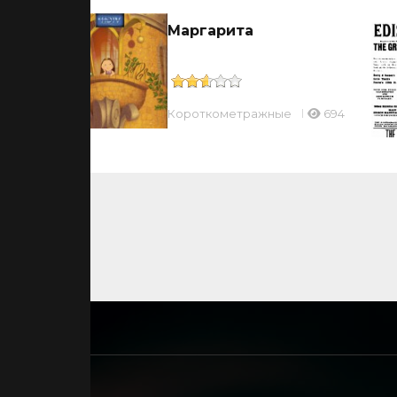
Маргарита
50
Короткометражные
694