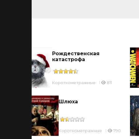
ьмы
Рождественская
катастрофа
810
Короткометражные
811
сть
Шлюха
Короткометражные
790