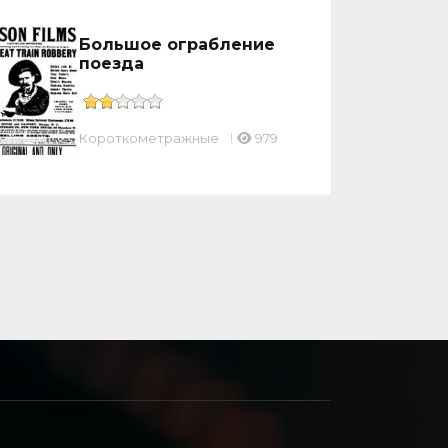
Большое ограбление
поезда
Короткометражные
979