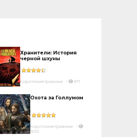
Хранители: История
черной шхуны
Короткометражные
971
Охота за Голлумом
Короткометражные
1200