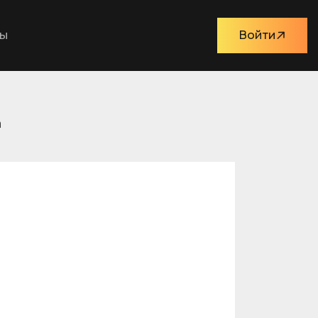
ты
Войти
а