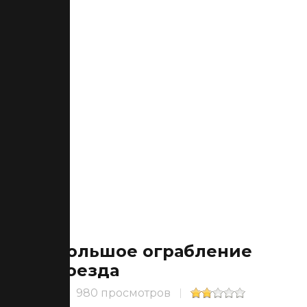
Большое ограбление
поезда
980 просмотров