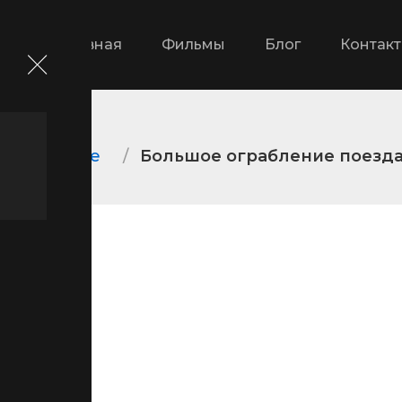
Главная
Фильмы
Блог
Контак
ометражные
Большое ограбление поезд