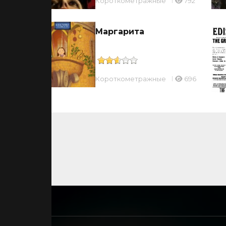
Короткометражные
792
Маргарита
51
Короткометражные
696