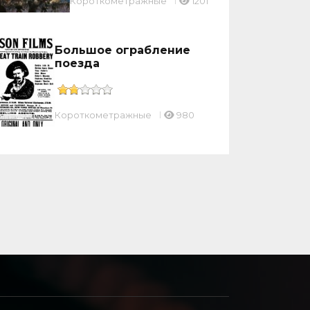
Короткометражные
1201
Большое ограбление
поезда
Короткометражные
980