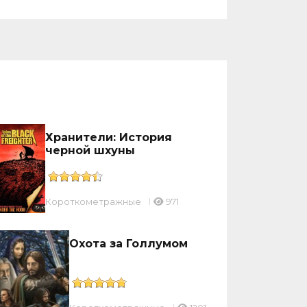
Хранители: История
черной шхуны
Короткометражные
971
Охота за Голлумом