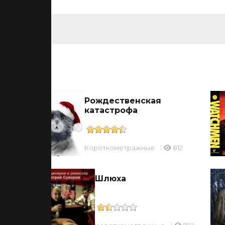
ьмы
Рождественская
катастрофа
811
Короткометражные
812
сть
Шлюха