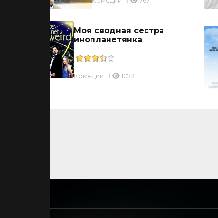
Комедии
767
Моя сводная сестра
инопланетянка
Комедии
1073