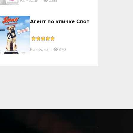
Комедии
2581
Агент по кличке Спот
Комедии
970