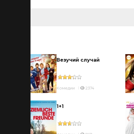
ьмы
Везучий случай
Комедии
2374
 в
1+1