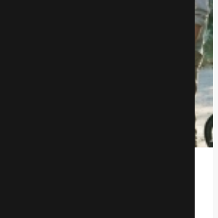
Бывший парень по соседству
Комедии
1171