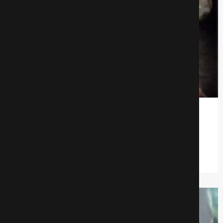
Мальчишник
Комедии
708