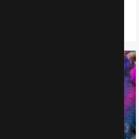
Мифы
Комедии
557