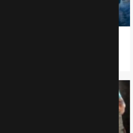
Днюха
Комедии
691