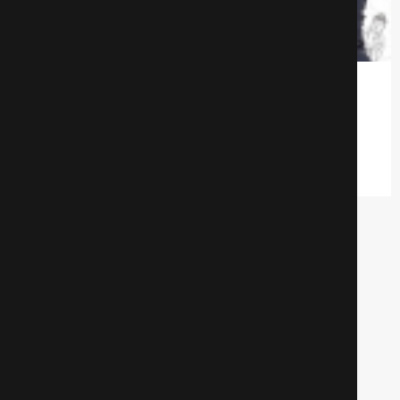
Братаны
Комедии
610