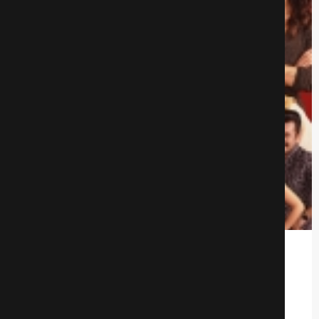
Безумная любовь
Комедии
509