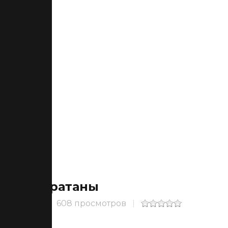
Братаны
608 просмотров