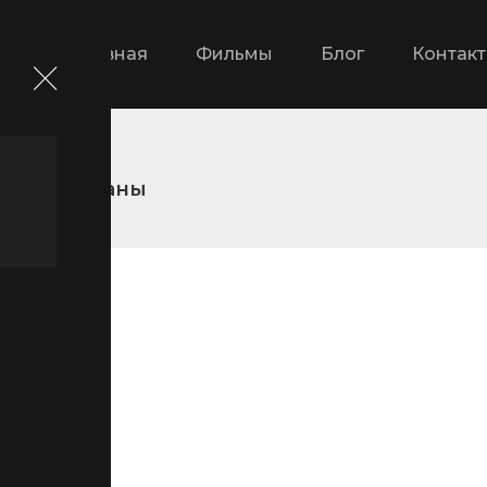
Главная
Фильмы
Блог
Контак
и
Братаны