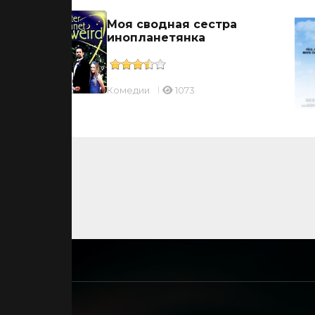
Моя сводная сестра
инопланетянка
Комедии
1073