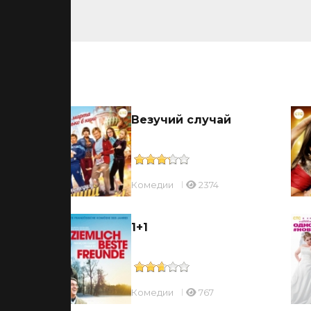
ьмы
Везучий случай
Комедии
2374
 в
1+1
Комедии
767