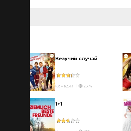
ьмы
Везучий случай
Комедии
2374
 в
1+1