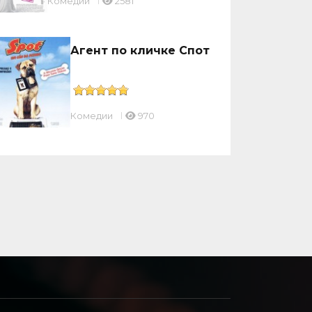
Комедии
2581
Агент по кличке Спот
Комедии
970