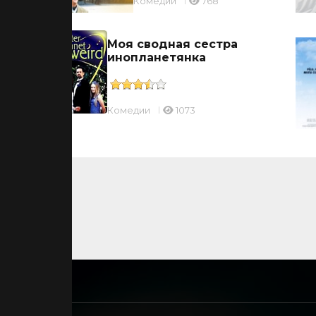
Комедии
768
Моя сводная сестра
инопланетянка
Комедии
1073