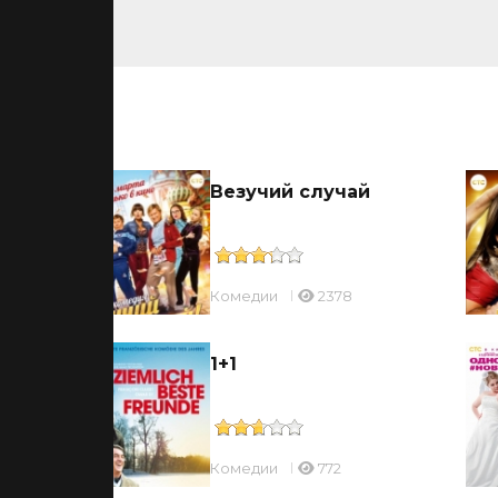
ьмы
Везучий случай
Комедии
2378
 в
1+1
Комедии
772