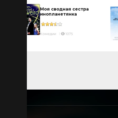
Моя сводная сестра
инопланетянка
Комедии
1075