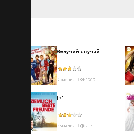
ьмы
Везучий случай
Комедии
2383
 в
1+1
Комедии
777