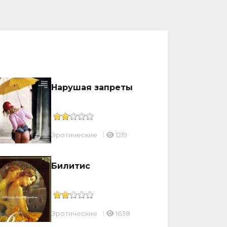
Нарушая запреты
Эротические
1219
Билитис
Эротические
1638