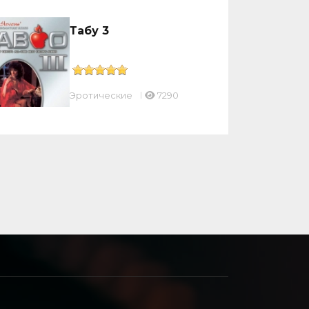
Табу 3
Эротические
7290