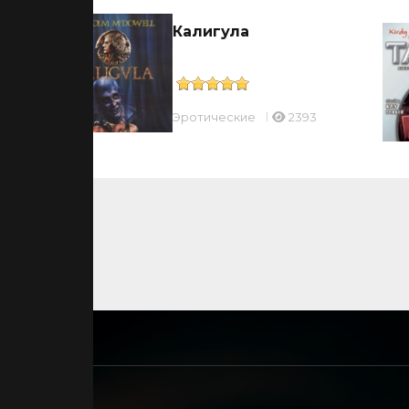
Калигула
Эротические
2393