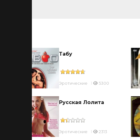
ьмы
о
Табу
Эротические
5300
Русская Лолита
Эротические
2313