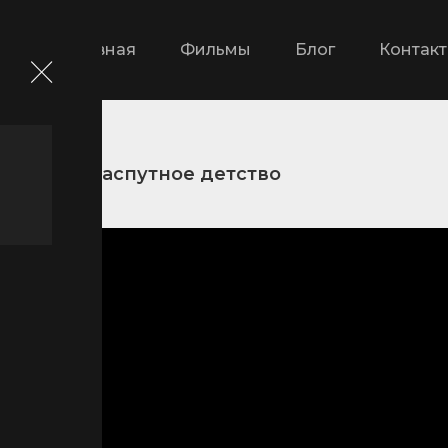
Главная
Фильмы
Блог
Контак
ские
Распутное детство