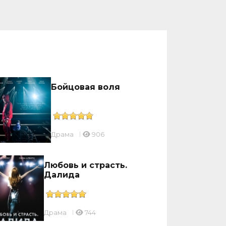
Бойцовая воля
Драмa
906
Любовь и страсть.
Далида
Драмa
744