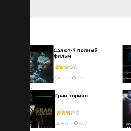
ьмы
ов
Салют-7 полный
фильм
Драмa
921
Гран торино
Драмa
1072