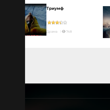
Триумф
Драмa
748