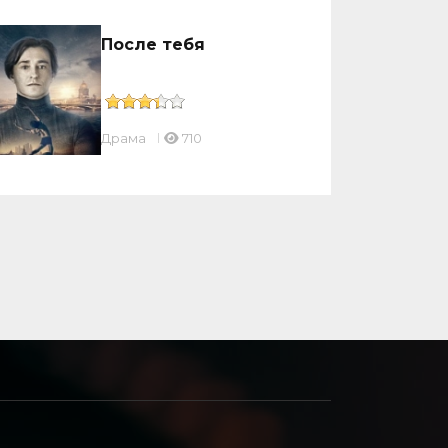
После тебя
Драмa
710