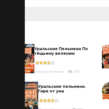
ьмы
Уральские Пельмени По
тёщьему велению
Юмористические
2587
Уральские пельмени.
и
Гиря от ума