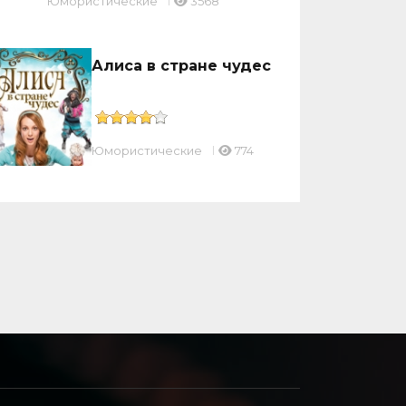
Юмористические
3568
Алиса в стране чудес
Юмористические
774