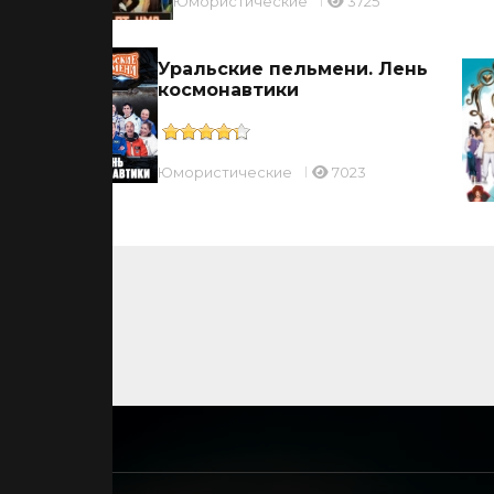
Юмористические
3725
Уральские пельмени. Лень
космонавтики
Юмористические
7023