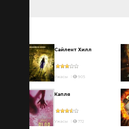
ьмы
Сайлент Хилл
Ужасы
905
Капля
Ужасы
772