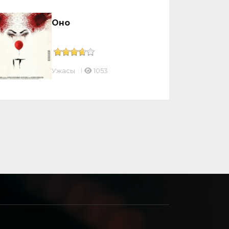
Оно
Ужасы
1053