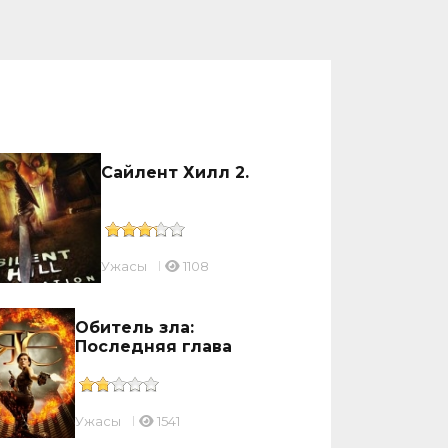
Сайлент Хилл 2.
Ужасы
1108
Обитель зла:
Последняя глава
Ужасы
1541