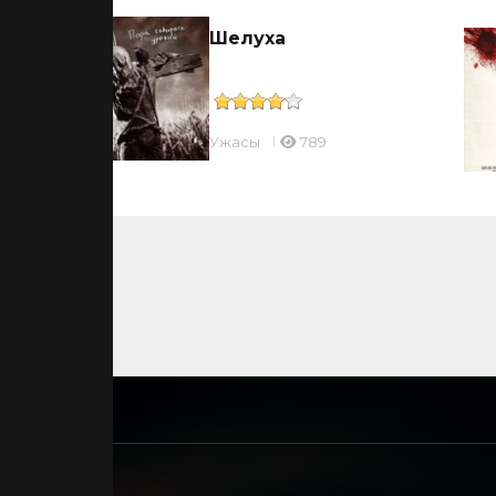
Шелуха
Ужасы
789