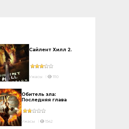
Сайлент Хилл 2.
Ужасы
1110
Обитель зла:
Последняя глава
Ужасы
1542