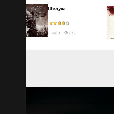
Шелуха
Ужасы
793