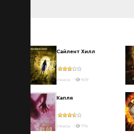
ьмы
Сайлент Хилл
Ужасы
909
Капля
Ужасы
776