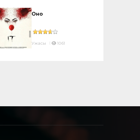
Оно
Ужасы
1061