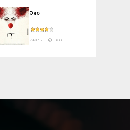
Оно
Ужасы
1060