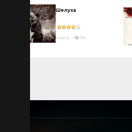
Шелуха
Ужасы
791