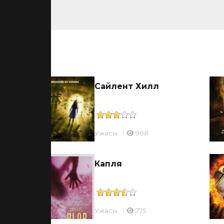
ьмы
Сайлент Хилл
Ужасы
908
Капля
Ужасы
775