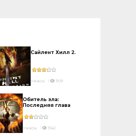
Сайлент Хилл 2.
Ужасы
1109
Обитель зла:
Последняя глава
Ужасы
1542