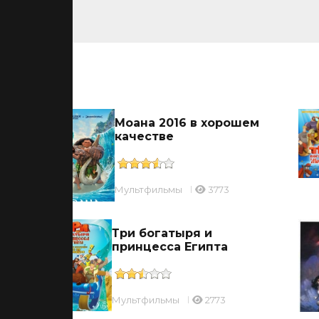
ьмы
Моана 2016 в хорошем
качестве
Мультфильмы
3773
Три богатыря и
принцесса Египта
Мультфильмы
2773