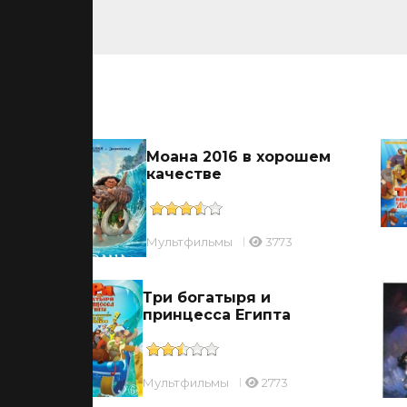
ьмы
Моана 2016 в хорошем
качестве
Мультфильмы
3773
Три богатыря и
принцесса Египта
Мультфильмы
2773