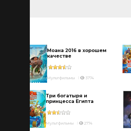
ьмы
Моана 2016 в хорошем
качестве
Мультфильмы
3774
Три богатыря и
принцесса Египта
Мультфильмы
2774