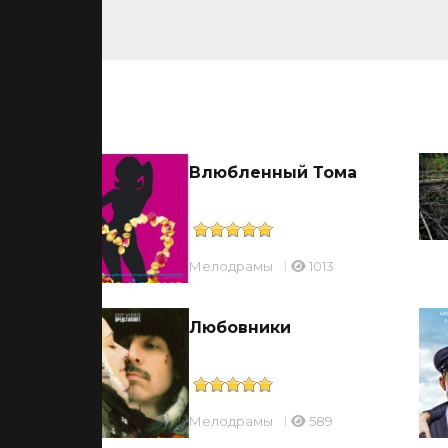
ьмы
Влюбленный Тома
Мелодрамы
1013
тья
Любовники
Мелодрамы
589