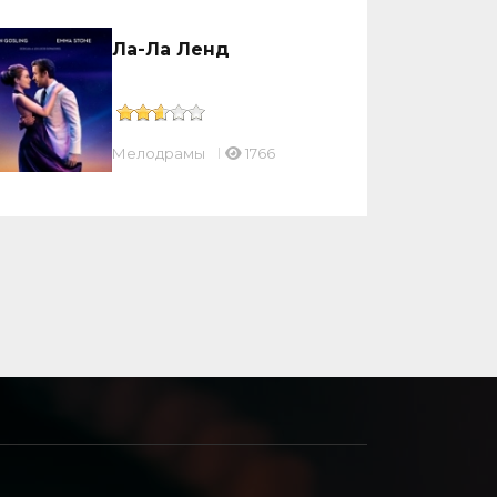
Ла-Ла Ленд
Мелодрамы
1766