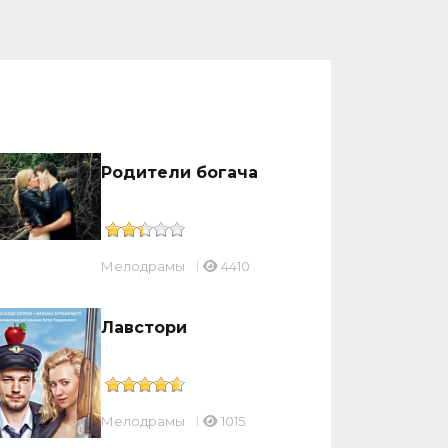
Родители богача
Мелодрамы
4410
Лавстори
Мелодрамы
1015