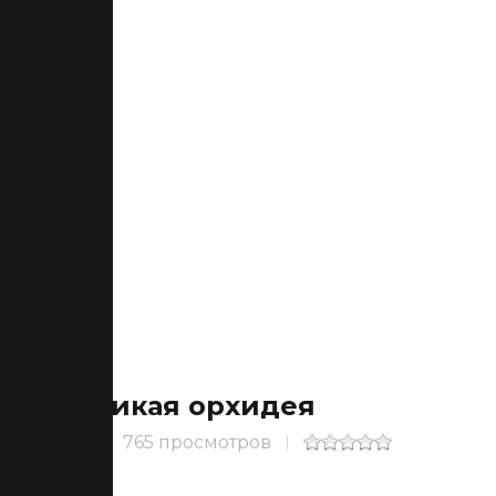
Дикая орхидея
765 просмотров