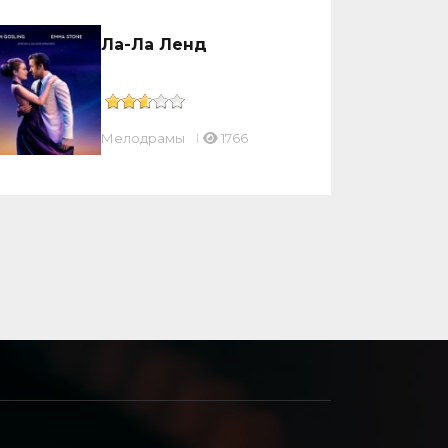
Ла-Ла Ленд
Мелодрамы
1766