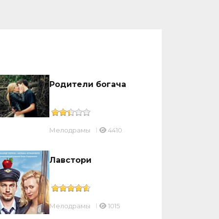
Родители богача
Мелодрамы
4410
Лавстори
Мелодрамы
1015