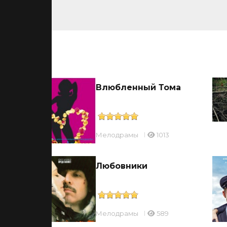
ьмы
Влюбленный Тома
Мелодрамы
1013
тья
Любовники
Мелодрамы
589