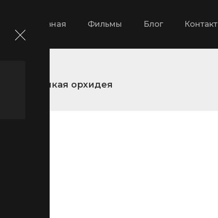
Главная
Фильмы
Блог
Контак
амы
Дикая орхидея