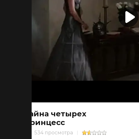
Тайна четырех
принцесс
534 просмотра