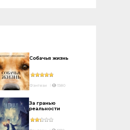
Собачья жизнь
Фэнтези
1580
За гранью
реальности