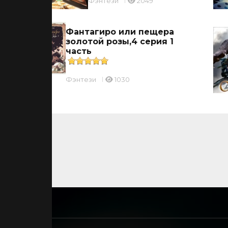
Фэнтези
2049
Фантагиро или пещера
золотой розы,4 серия 1
часть
Фэнтези
1030