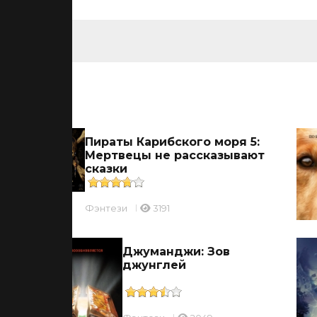
ьмы
и
Пираты Карибского моря 5:
Мертвецы не рассказывают
сказки
Фэнтези
3191
ырь
Джуманджи: Зов
джунглей