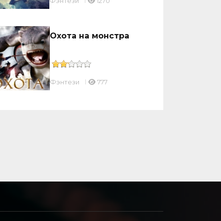
Фэнтези
1270
Охота на монстра
Фэнтези
777