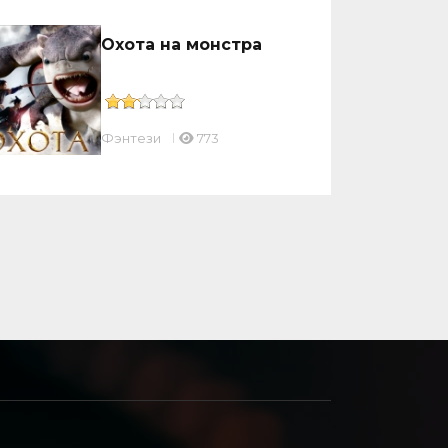
Охота на монстра
Фэнтези
773