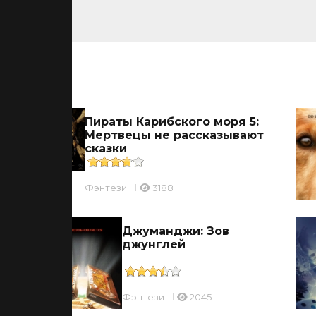
ьмы
и
Пираты Карибского моря 5:
Мертвецы не рассказывают
сказки
Фэнтези
3188
ырь
Джуманджи: Зов
джунглей
Фэнтези
2045