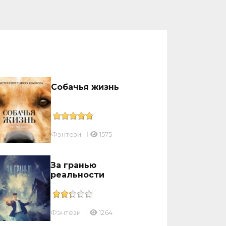
Собачья жизнь
Фэнтези
1575
За гранью
реальности
Фэнтези
1264