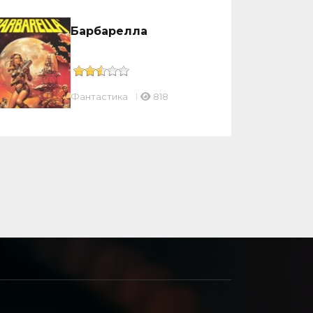
Барбарелла
Фантастика
818