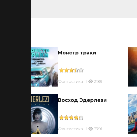
ьмы
Монстр траки
Фантастика
2189
Восход Эдерлези
Фантастика
3791