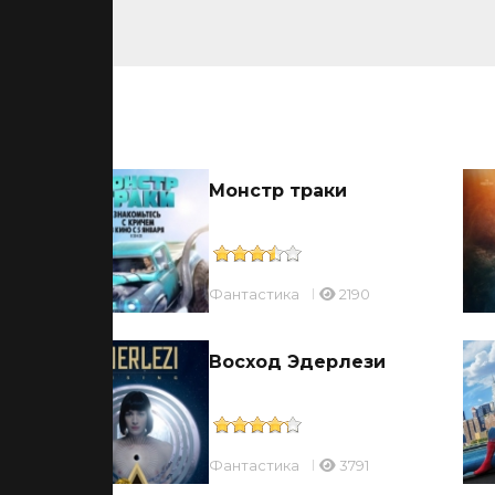
ьмы
Монстр траки
Фантастика
2190
Восход Эдерлези
Фантастика
3791