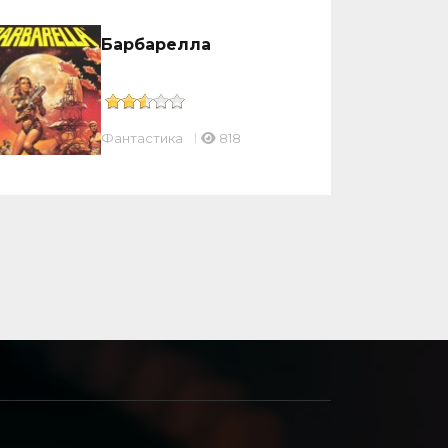
Барбарелла
Фантастика
818