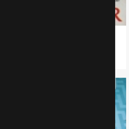
Ад
Драмa
515