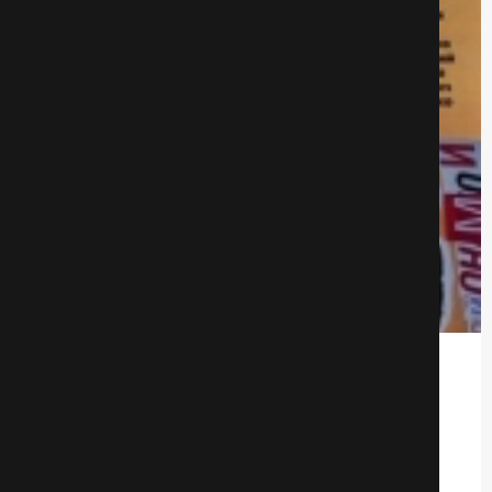
Дура
Драмa
523