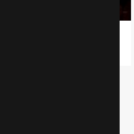
Кочегар
Драмa
590