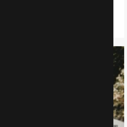
Сделано в Британии
Драмa
505