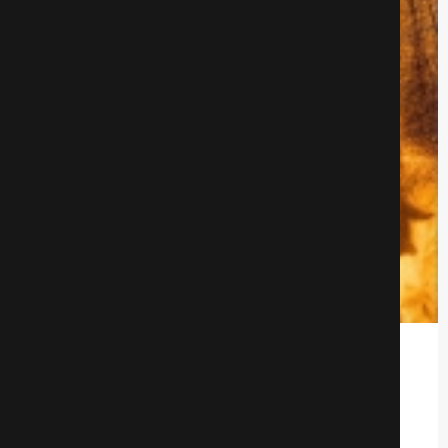
Жизнь на Мапл Драйв
Драмa
626