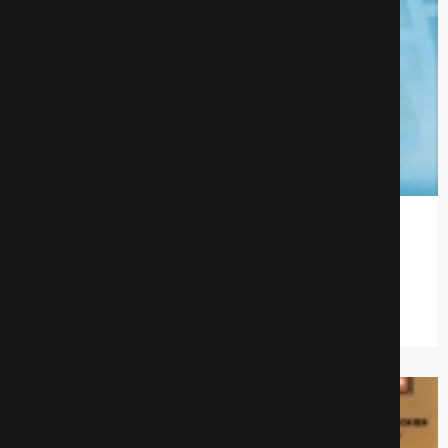
Цветы для Алджернона
Драмa
515