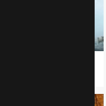
Металлистка
Драмa
510