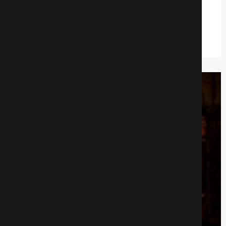
Драмa
486