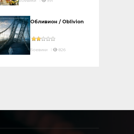
Боевики
991
Обливион / Oblivion
Боевики
826