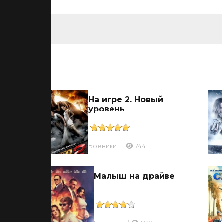
ьмы
На игре 2. Новый
уровень
Боевики
744
Малыш на драйве