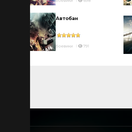
Боевики
698
ки
Автобан
Боевики
791