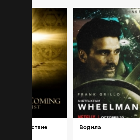
орое пришествие
Водила
иста