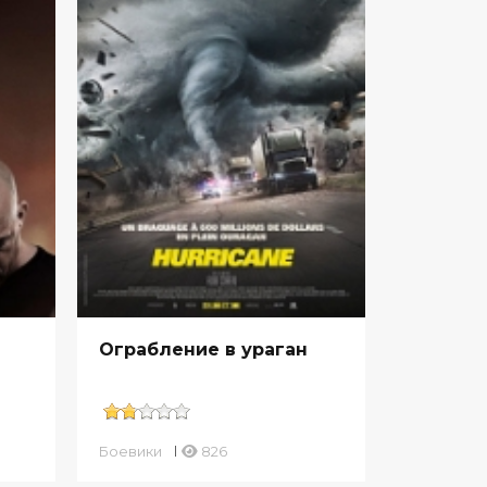
Ограбление в ураган
Боевики
826