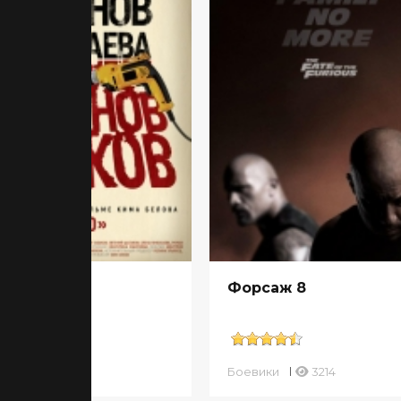
адо
Форсаж 8
вики
1044
Боевики
3214