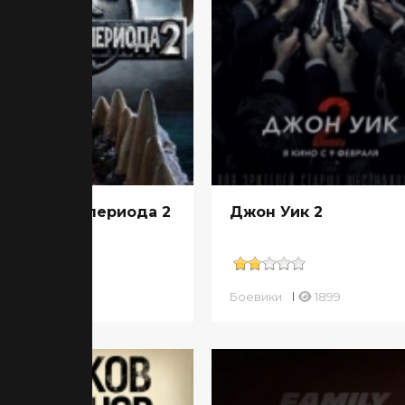
р Юрского периода 2
Джон Уик 2
вики
1079
Боевики
1899