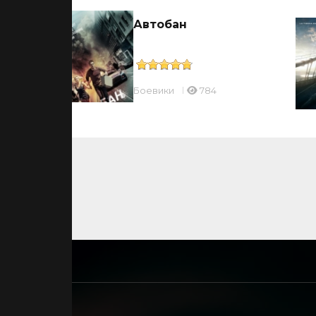
ки
Автобан
Боевики
784