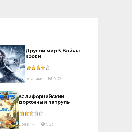
Другой мир 5 Войны
крови
Боевики
1902
Калифорнийский
дорожный патруль
Боевики
983