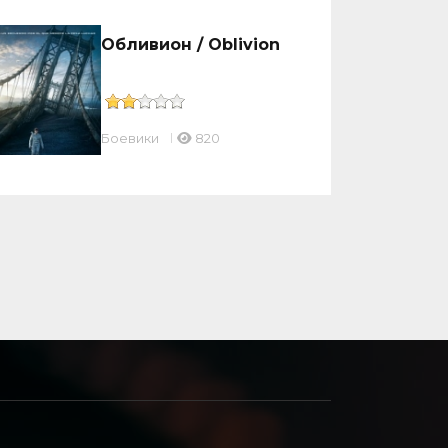
Обливион / Oblivion
Боевики
820