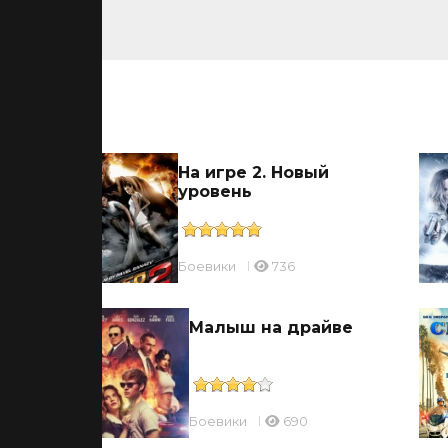
ьмы
На игре 2. Новый
уровень
Боевики
736
Малыш на драйве
Боевики
690