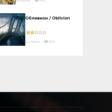
Боевики
983
Обливион / Oblivion
Боевики
820