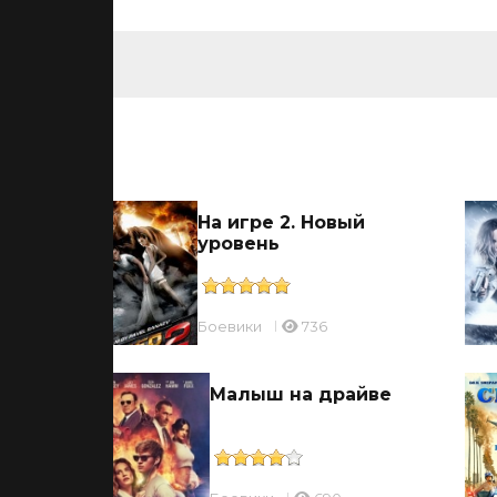
ьмы
На игре 2. Новый
уровень
Боевики
736
Малыш на драйве