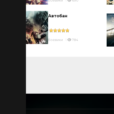
Боевики
690
ки
Автобан
Боевики
784