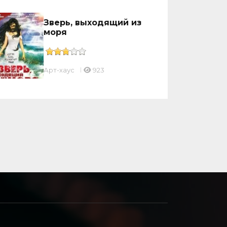
Зверь, выходящий из
моря
Арт-хаус
923