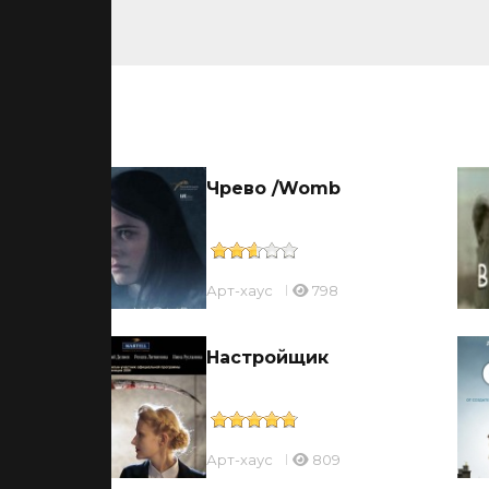
ьмы
Чрево /Womb
Арт-хаус
798
Настройщик
Арт-хаус
809