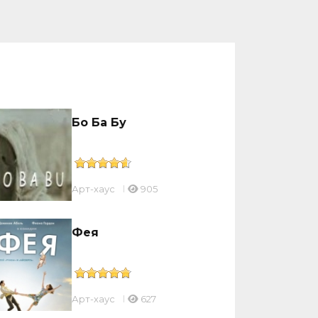
Бо Ба Бу
Арт-хаус
905
Фея
Арт-хаус
627