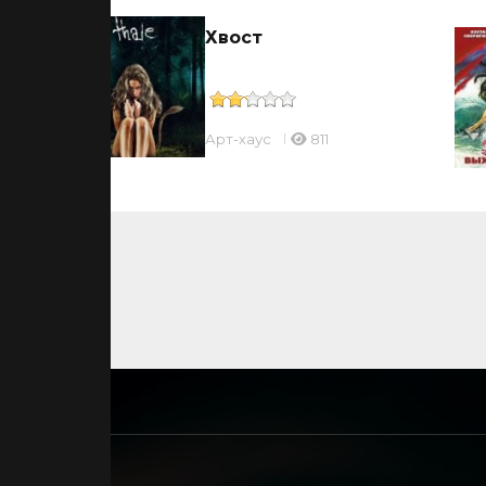
Хвост
Арт-хаус
811