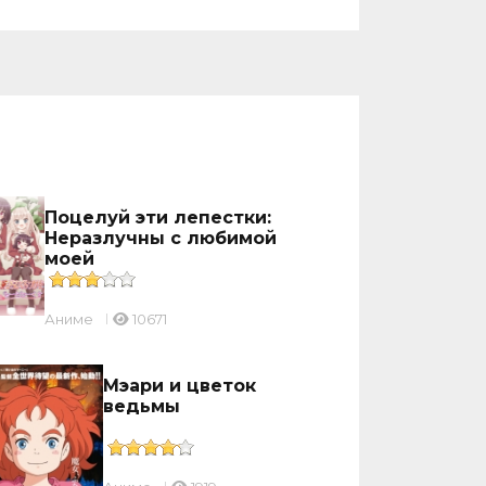
Поцелуй эти лепестки:
Неразлучны с любимой
моей
Аниме
10671
Мэари и цветок
ведьмы