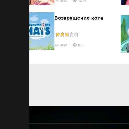
Аниме
4274
Возвращение кота
Аниме
1133