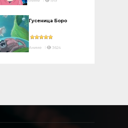
Аниме
1919
Гусеница Боро
Аниме
3624