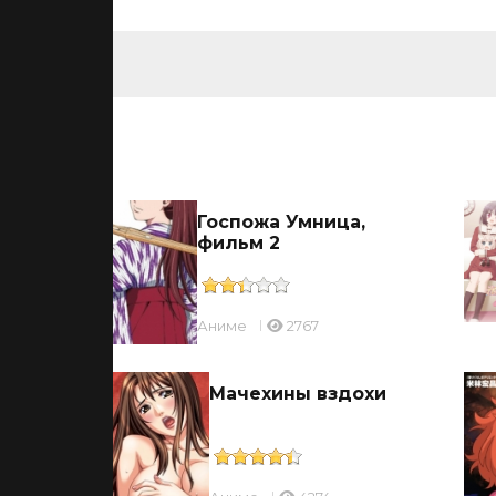
ьмы
ицы
Госпожа Умница,
фильм 2
Аниме
2767
ль
Мачехины вздохи