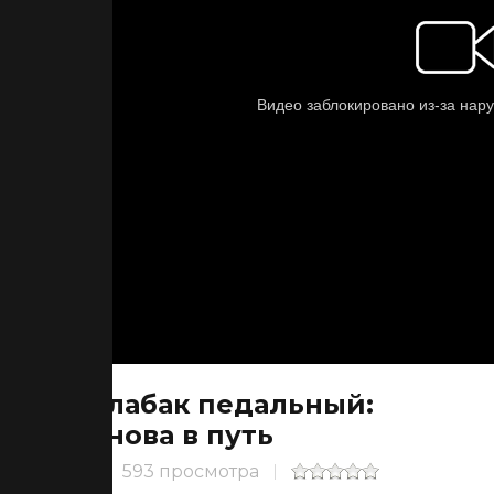
Слабак педальный:
Снова в путь
593 просмотра