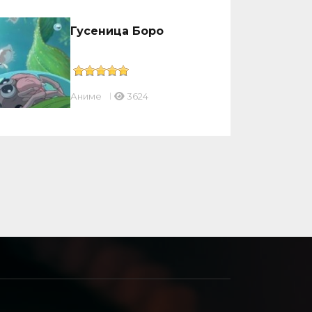
Гусеница Боро
Аниме
3624