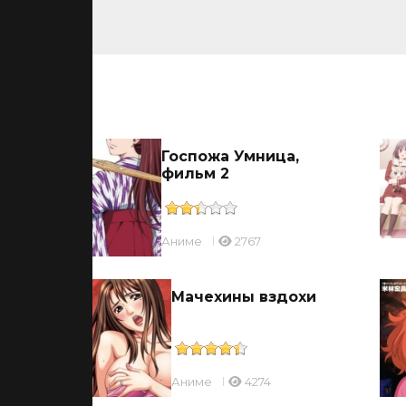
ьмы
ицы
Госпожа Умница,
фильм 2
Аниме
2767
ль
Мачехины вздохи
Аниме
4274