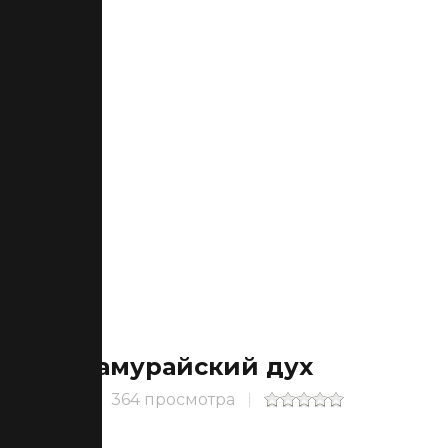
Самурайский дух
364 просмотра