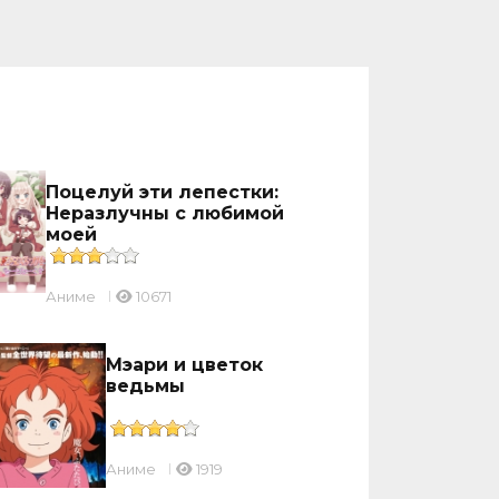
Поцелуй эти лепестки:
Неразлучны с любимой
моей
Аниме
10671
Мэари и цветок
ведьмы
Аниме
1919