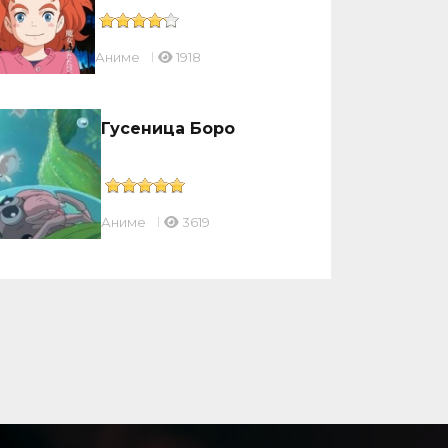
Аниме
1918
Гусеница Боро
Аниме
3619