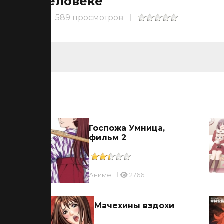
человеке
589 просмотров
ьмы
ицы
Госпожа Умница,
фильм 2
Аниме
2766
ль
Мачехины вздохи