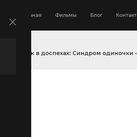
Главная
Фильмы
Блог
Контак
Призрак в доспехах: Синдром одиночки 