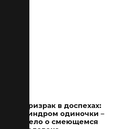
Призрак в доспехах:
Синдром одиночки –
Дело о смеющемся