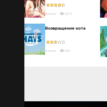
Аниме
4270
Возвращение кота
Аниме
1128