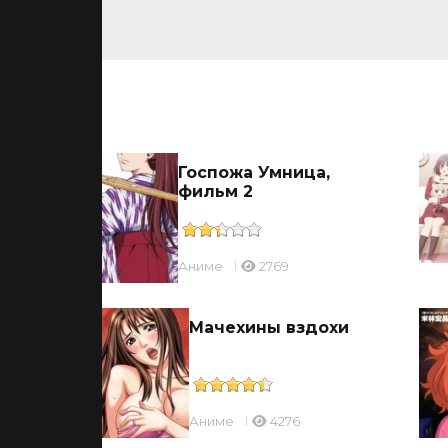
ьмы
ицы
Госпожа Умница,
фильм 2
Аниме
2769
ль
Мачехины вздохи
Аниме
4276