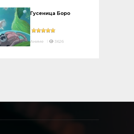
Гусеница Боро
Аниме
3626