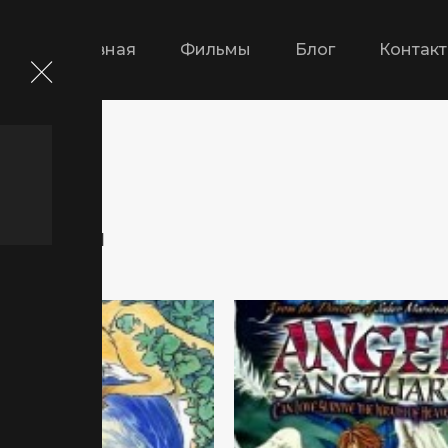
Главная
Фильмы
Блог
Контак
траница 81