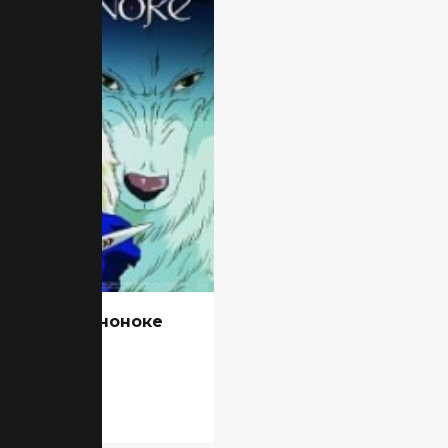
инцесса Мононоке
ме
848