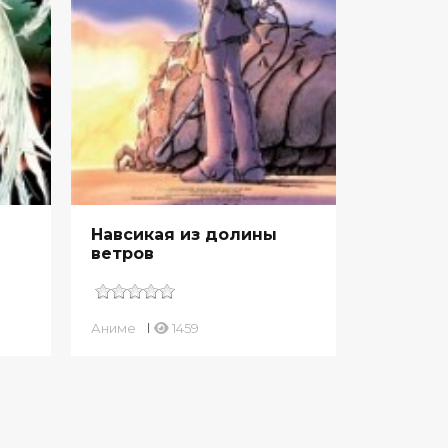
Навсикая из долины
ветров
Аниме
1459