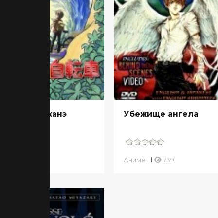
лосипед Таканэ
Убежище ангела
ме
804
Аниме
739