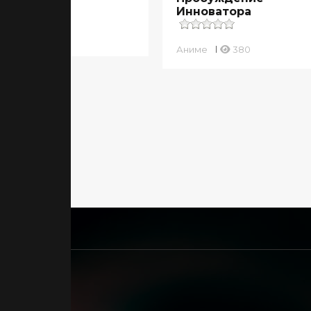
Инноватора
ме
415
Аниме
380