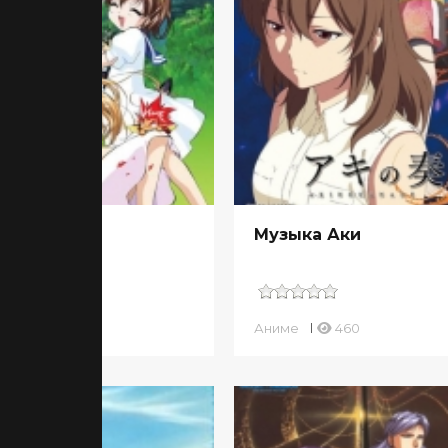
нто
Музыка Аки
ме
472
Аниме
460