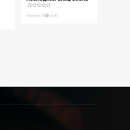
Аниме
406