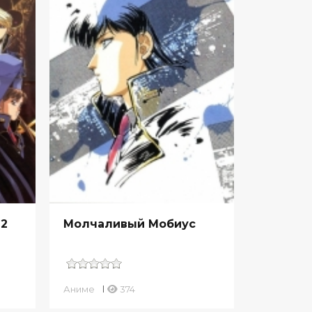
 2
Молчаливый Мобиус
Аниме
374