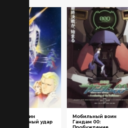
бильный воин
Мобильный воин
дам: Ответный удар
Гандам 00:
ра
Пробуждение