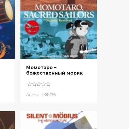
Момотаро –
божественный моряк
Аниме
599