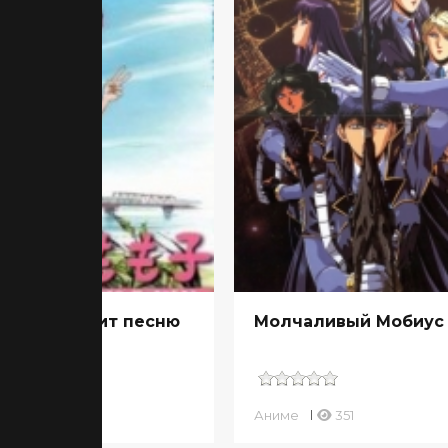
моко слышит песню
Молчаливый Мобиус
гушат
ме
860
Аниме
351