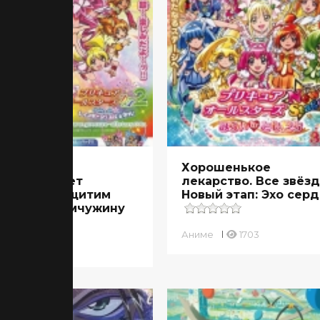
рошенькое
Хорошенькое
арство: Свет
лекарство. Все звёзд
дежды – Защитим
Новый этап: Эхо сер
дужную Жемчужину
Аниме
1703
ме
1944