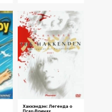
Хаккэндэн: Легенда о
Псах-Воинах