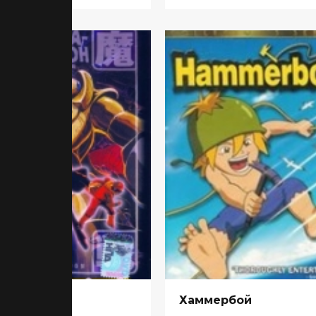
рмагеддон
Хаммербой