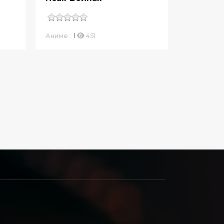
Аниме
451