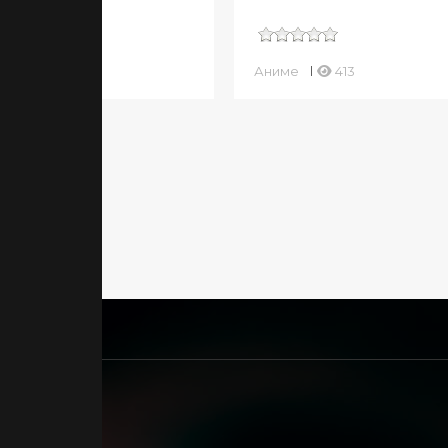
ме
383
Аниме
413