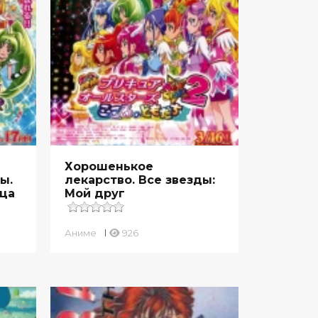
Хорошенькое
ы.
лекарство. Все звезды:
дца
Мой друг
Аниме
926