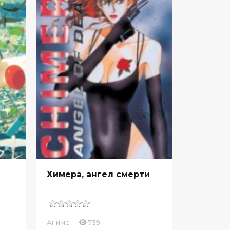
Химера, ангел смерти
Аниме
739