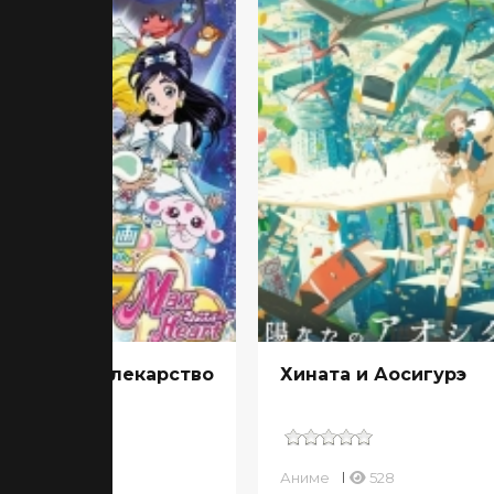
рошенькое лекарство
Хината и Аосигурэ
ме
471
Аниме
528