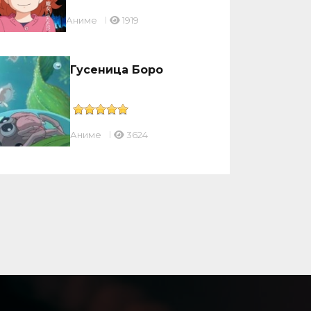
Аниме
1919
Гусеница Боро
Аниме
3624