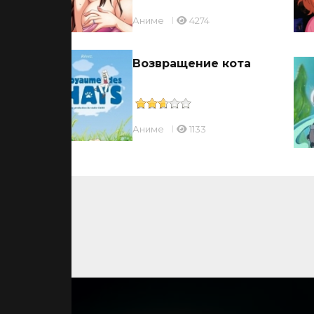
Аниме
4274
Возвращение кота
Аниме
1133