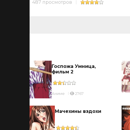
487 просмотров
ьмы
ицы
Госпожа Умница,
фильм 2
Аниме
2767
ль
Мачехины вздохи