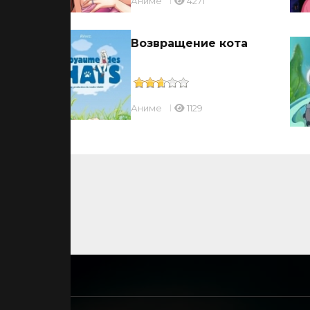
Аниме
4271
Возвращение кота
Аниме
1129