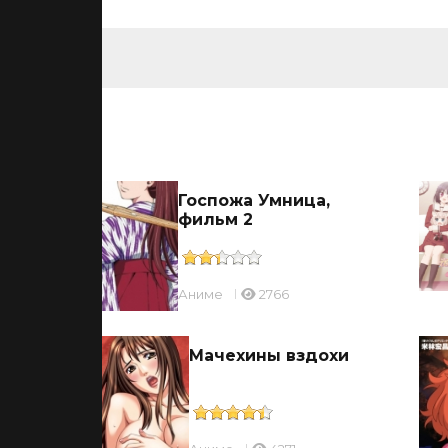
ьмы
ицы
Госпожа Умница,
фильм 2
Аниме
2766
ль
Мачехины вздохи