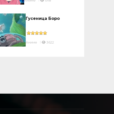
Аниме
1918
Гусеница Боро
Аниме
3622