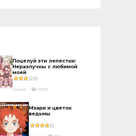
Поцелуй эти лепестки:
Неразлучны с любимой
моей
Аниме
10670
Мэари и цветок
ведьмы