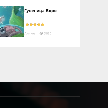
Гусеница Боро
Аниме
3626