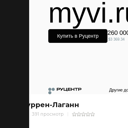
Гуррен-Лаганн
391 просмотр