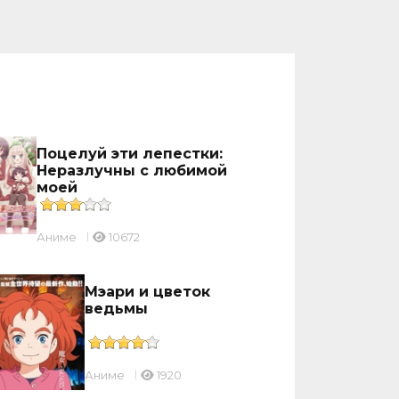
Поцелуй эти лепестки:
Неразлучны с любимой
моей
Аниме
10672
Мэари и цветок
ведьмы
Аниме
1920