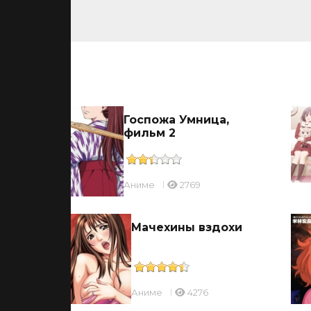
ьмы
ицы
Госпожа Умница,
фильм 2
Аниме
2769
ль
Мачехины вздохи
Аниме
4276