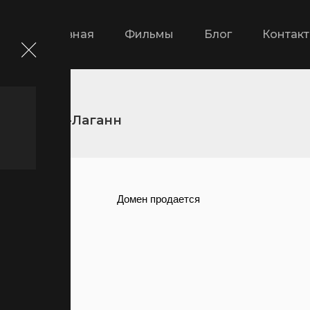
Главная
Фильмы
Блог
Контак
Гуррен-Лаганн