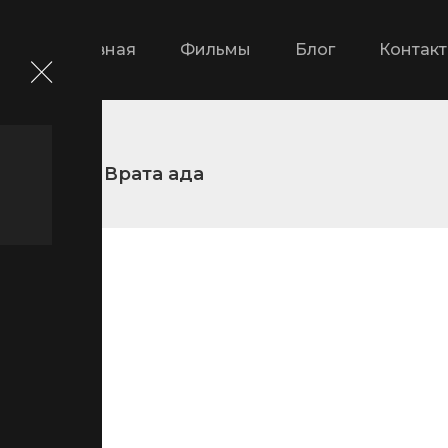
Главная
Фильмы
Блог
Контак
Блич 4: Врата ада