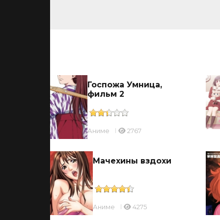
ьмы
ицы
Госпожа Умница,
фильм 2
Аниме
2767
ль
Мачехины вздохи
Аниме
4275