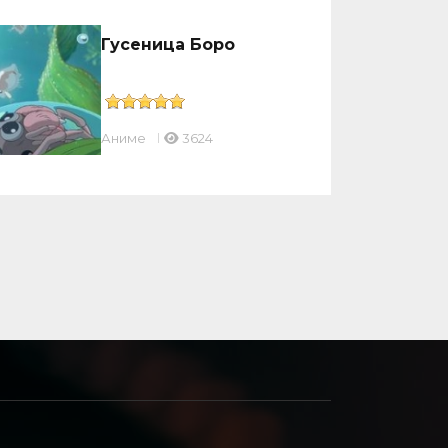
Гусеница Боро
Аниме
3624