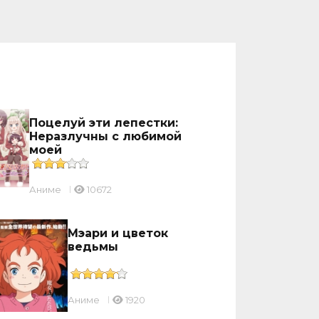
Поцелуй эти лепестки:
Неразлучны с любимой
моей
Аниме
10672
Мэари и цветок
ведьмы
Аниме
1920