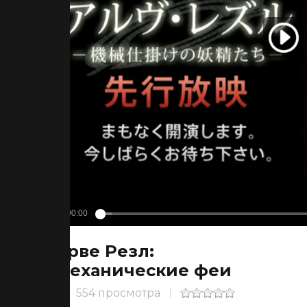
Арве Резл:
Механические феи
554 просмотра