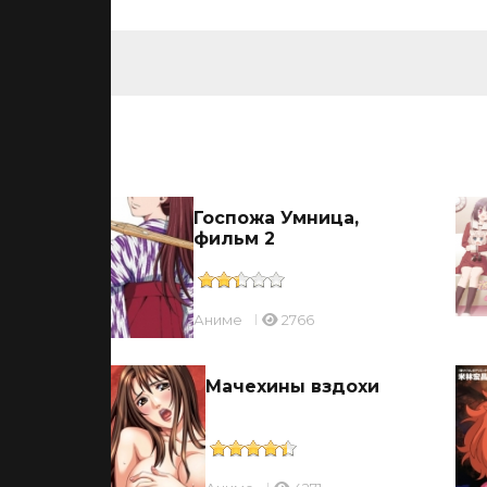
ьмы
ицы
Госпожа Умница,
фильм 2
Аниме
2766
ль
Мачехины вздохи