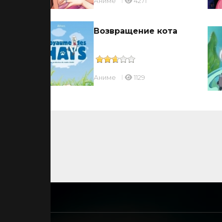
Аниме
4271
Возвращение кота
Аниме
1129