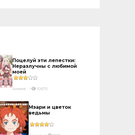
Поцелуй эти лепестки:
Неразлучны с любимой
моей
Аниме
10670
Мэари и цветок
ведьмы