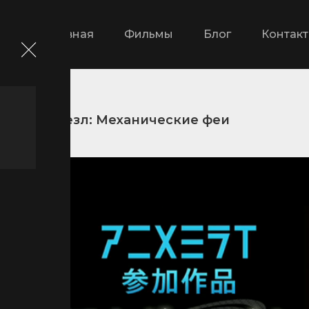
Главная
Фильмы
Блог
Контак
Арве Резл: Механические феи