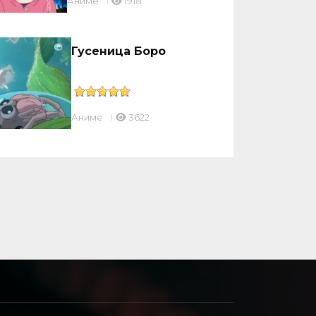
Аниме
1918
Гусеница Боро
Аниме
3622